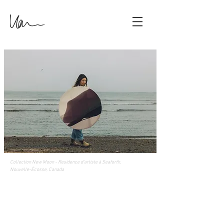
Collection New Moon -
Residence
d'artiste à Seaforth,
Nouvelle-Écosse, Canada
Retour au catalogue