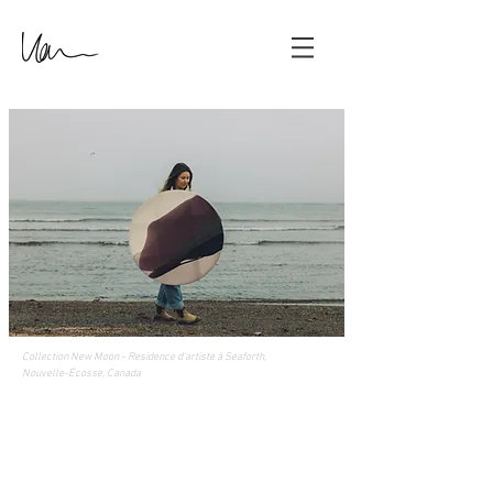
Collection New Moon -
Residence
d'artiste à Seaforth,
Nouvelle-Écosse, Canada
Retour au catalogue